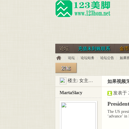
论坛
充值未到账联系
金币
论坛
论坛站务
论坛公告
如果视
楼主:
女主之家-二麻子
如果视频无
123
»
›
›
›
MartaSlacy
发表于 20
Presiden
The US presid
‘advance’ in