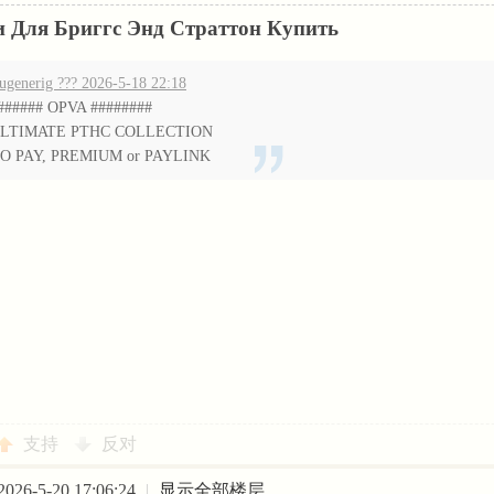
и Для Бриггс Энд Страттон Купить
ugenerig ??? 2026-5-18 22:18
###### OPVA ########
LTIMATE РТНС COLLECTION
O PAY, PREMIUM or PAYLINK
支持
反对
26-5-20 17:06:24
|
显示全部楼层