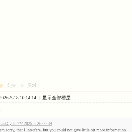
支持
反对
26-5-18 10:14:14
|
显示全部楼层
t
rankCycle ??? 2025-5-26 00:39
 am sorry, that I interfere, but you could not give little bit more information.