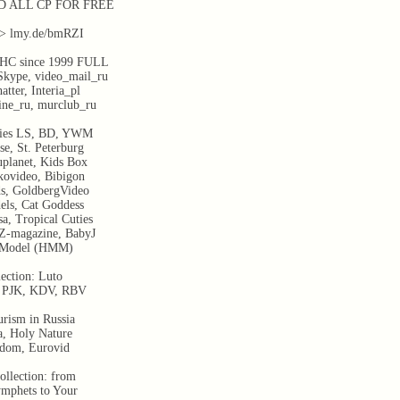
 ALL СР FOR FREE
:-> lmy.de/bmRZI
НС since 1999 FULL
ype, video_mail_ru
tter, Interia_pl
ine_ru, murclub_ru
ries LS, BD, YWM
se, St. Peterburg
planet, Kids Box
kovideo, Bibigon
ds, GoldbergVideo
els, Cat Goddess
sa, Tropical Cuties
PZ-magazine, BabyJ
Model (HMM)
lection: Luto
, PJK, KDV, RBV
rism in Russia
a, Holy Nature
edom, Eurovid
ollection: from
mрhеts to Your