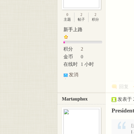
美脚
0
2
2
主题
帖子
积分
新手上路
积分
2
金币
0
在线时
1 小时
间
论坛
发消
息
回复
Martauphox
发表于 20
Presiden
F
I