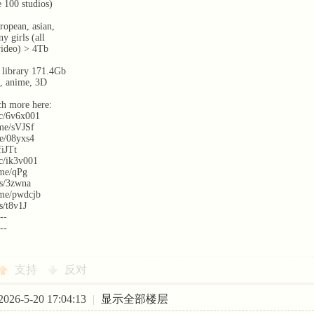
 100 studios)
ropean, asian,
y girls (all
video) > 4Tb
 library 171.4Gb
, anime, 3D
h more here:
cc/6v6x001
.me/sVJSf
e/08yxs4
fiJTt
cc/ik3v001
me/qPg
us/3zwna
.me/pwdcjb
s/t8v1J
--
--
支持
反对
26-5-20 17:04:13
|
显示全部楼层