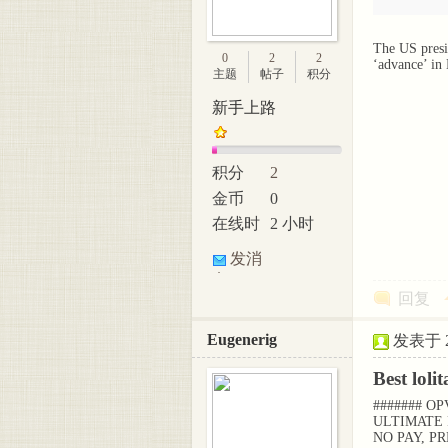
The US presid
0
2
2
‘advance’ in
主题
帖子
积分
新手上路
积分
2
金币
0
在线时
2 小时
间
发消
息
回复
Eugenerig
发表于 20
Best lolit
####### OP
ULTIMATE
NO PAY, P