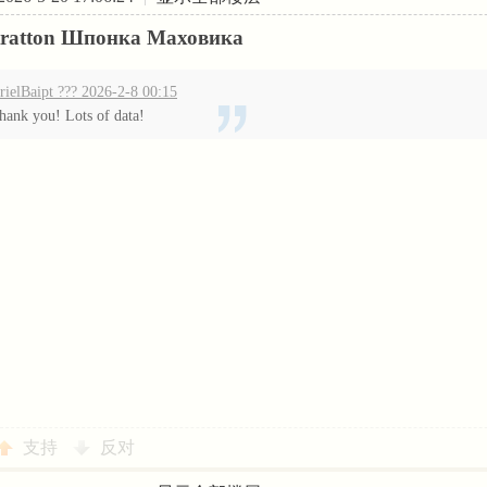
Stratton Шпонка Маховика
rielBaipt ??? 2026-2-8 00:15
hank you! Lots of data!
支持
反对