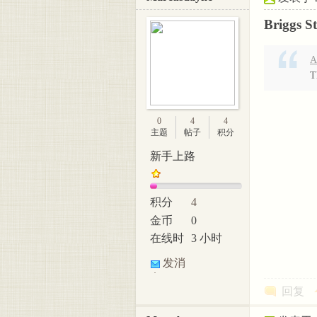
Briggs 
A
T
0
4
4
主题
帖子
积分
新手上路
积分
4
金币
0
在线时
3 小时
间
发消
息
回复