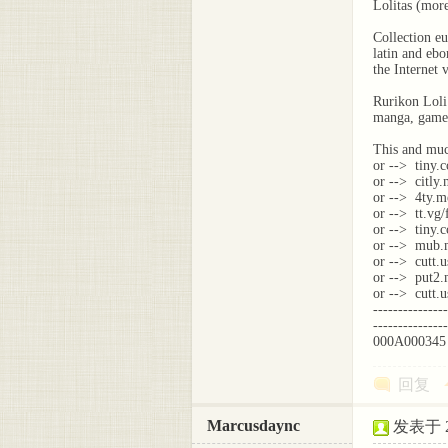
Lоlitаs (more
Collection eu
latin and ebon
the Internet 
Rurikon Lоli
manga, game
This and muc
or --> tiny.
or --> citly
or --> 4ty.m
or --> tt.vg/
or --> tiny.
or --> mub.
or --> cutt.
or --> put2
or --> cutt.u
---------------
---------------
000A000345
回复
Marcusdaync
发表于 20