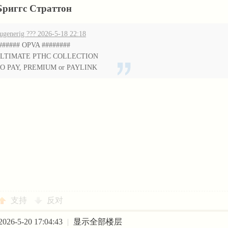
Бриггс Страттон
ugenerig ??? 2026-5-18 22:18
###### OPVA ########
LTIMATE РТНС COLLECTION
O PAY, PREMIUM or PAYLINK
支持
反对
26-5-20 17:04:43
|
显示全部楼层