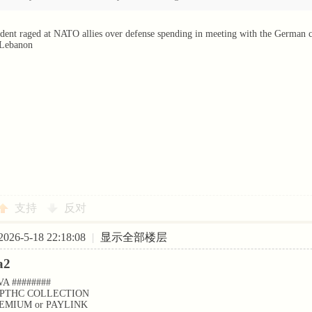
ent raged at NATO allies over defense spending in meeting with the German chan
 Lebanon
支持
反对
26-5-18 22:18:08
|
显示全部楼层
a2
VA ########
 РТНС COLLECTION
REMIUM or PAYLINK