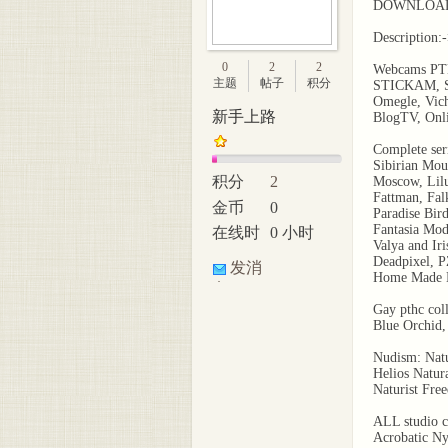
DOWNLOAD
Description
0
2
2
Webcams РТ
主题
帖子
积分
STICKAM, Sk
Omegle, Vicha
新手上路
BlogTV, Onl
Complete se
Sibirian Mou
积分
2
Moscow, Lilu
Fattman, Fal
金币
0
Paradise Bir
Fantasia Mod
在线时
0 小时
Valya and Iri
间
Deadpixel, 
发消
Home Made 
息
Gay рthс col
Blue Orchid
Nudism: Natu
Helios Natur
Naturist Fre
ALL studio c
Acrobatic Ny