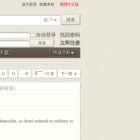
设为首页
收藏本站
繁體中文版
帖子
搜索
自动登录
找回密码
立即注册
登录
P下载
快捷导航
12
13
... 31
/ 31 页
下一页
制链接]
cellor, as Israel ordered its military to