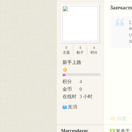
Запчаст
E
#
U
N
0
4
4
主题
帖子
积分
新手上路
积分
4
金币
0
在线时
3 小时
间
发消
息
回复
Marcusdaync
发表于 20